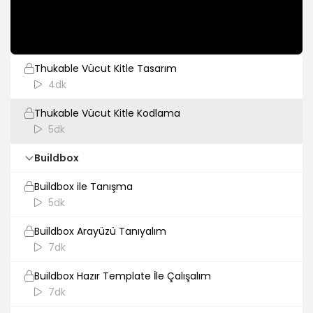
Thunkable Su Tüketimi Kodlama
5dk
Thukable Vücut Kitle Tasarım
4dk
Thukable Vücut Kitle Kodlama
5dk
Buildbox
Buildbox ile Tanışma
5dk
Buildbox Arayüzü Tanıyalım
7dk
Buildbox Hazır Template İle Çalışalım
7dk