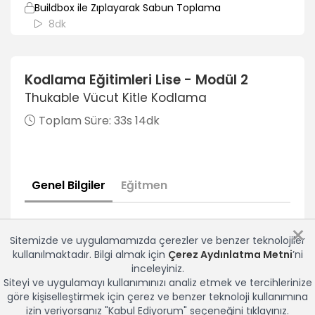
Buildbox ile Zıplayarak Sabun Toplama
8dk
Buildbox ile Zıplayarak Sabun Toplama 2
7dk
Kodlama Eğitimleri Lise - Modül 2
Thukable Vücut Kitle Kodlama
Buildbox ile Su Damlacıklarını Toplayarak Puan
Kazanma
Toplam Süre:
33s 14dk
8dk
Buildbox ile Su Damlacıklarını Toplayarak Puan
Kazanma 2
Genel Bilgiler
Eğitmen
7dk
Buildbox ile Maske Yakalama
×
9dk
Sitemizde ve uygulamamızda çerezler ve benzer teknolojiler
kullanılmaktadır. Bilgi almak için
Çerez Aydınlatma Metni
’ni
Buildbox ile Maske Yakalama 2
inceleyiniz.
7dk
Siteyi ve uygulamayı kullanımınızı analiz etmek ve tercihlerinize
göre kişiselleştirmek için çerez ve benzer teknoloji kullanımına
Buildbox ile Virüslerden Kaçma Oyunu
izin veriyorsanız "Kabul Ediyorum" seçeneğini tıklayınız.