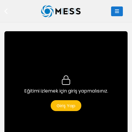
Thunkable ile Gün içinde Hatırlatıcı
8dk
Thunkable ile Paint Uygulaması
7dk
Thunkable Sağlık Durumu Öğrenme Tasarımı
5dk
Thunkable Sağlık Durumu Öğrenme Kodlaması
4dk
Thunkable Covid-19 ile İlgili Bilgilendirme Kitapçığı
Tasarımı
Eğitimi izlemek için giriş yapmalısınız.
15dk
Thunkable Covid-19 ile İlgili Bilgilendirme Kodlaması
Giriş Yap
5dk
Thunkable Su Tüketimi Tasarım
8dk