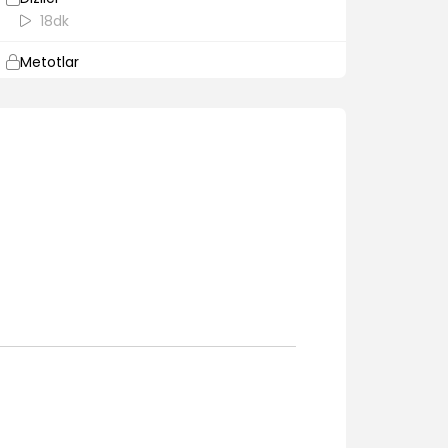
18dk
Metotlar
33dk
Sınıflara (Class) Giriş
16dk
Sınıflar, Inheritance (Miras)
8dk
Sınıflar, Encapsulation (Kapsulleme)
9dk
Sınıflar, Polymorphism (Çok Biçimlilik)
10dk
Interface Nedir?
26dk
Abstract Sınıf Nedir? Soyutlama