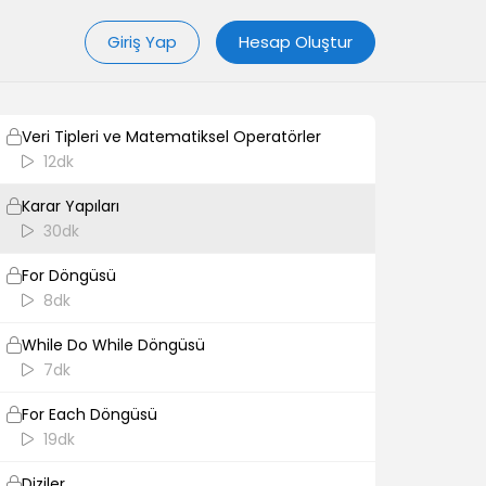
17dk
Giriş Yap
Hesap Oluştur
Nümerik Veri Tipleri
7dk
Veri Tipleri ve Matematiksel Operatörler
12dk
Karar Yapıları
30dk
For Döngüsü
8dk
While Do While Döngüsü
7dk
For Each Döngüsü
19dk
Diziler