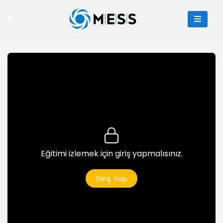
7dk
Python'da Cümleler
6dk
Python Dosya Yapıları
5dk
Tahmin Oyunu
5dk
Python Görsel Programlama
7dk
Eğitimi izlemek için giriş yapmalısınız.
Spark
Spark AR Studio Tanıtım
Giriş Yap
4dk
Spark AR Studio Kurulum Ana Menu
8dk