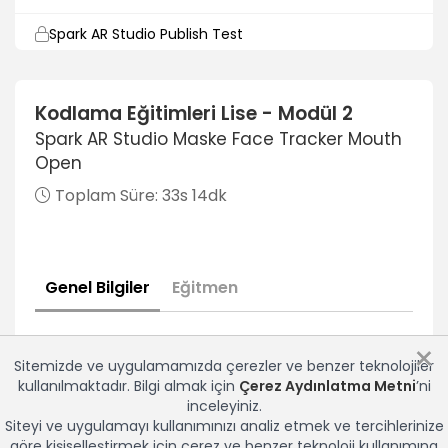
Spark AR Studio Publish Test
6dk
SQL
Kodlama Eğitimleri Lise - Modül 2
Spark AR Studio Maske Face Tracker Mouth
SQL Giriş ve Kurulum
Open
22dk
Toplam Süre:
33s 14dk
Veri Tabanı ve Tablo Oluşturma
21dk
Alter Komutu Kullanımı
Genel Bilgiler
Eğitmen
10dk
Select Komut Kullanımı
×
7dk
Sitemizde ve uygulamamızda çerezler ve benzer teknolojiler
kullanılmaktadır. Bilgi almak için
Çerez Aydınlatma Metni
’ni
Where Komutu Kullanımı
inceleyiniz.
11dk
Siteyi ve uygulamayı kullanımınızı analiz etmek ve tercihlerinize
göre kişiselleştirmek için çerez ve benzer teknoloji kullanımına