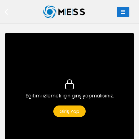
8dk
Thunkable Su Tüketimi Kodlama
5dk
Thukable Vücut Kitle Tasarım
4dk
Thukable Vücut Kitle Kodlama
5dk
Buildbox
Buildbox ile Tanışma
Eğitimi izlemek için giriş yapmalısınız.
5dk
Buildbox Arayüzü Tanıyalım
Giriş Yap
7dk
Buildbox Hazır Template İle Çalışalım
7dk