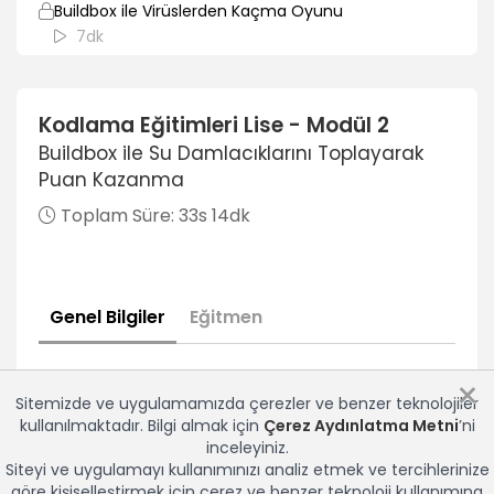
Buildbox ile Virüslerden Kaçma Oyunu
7dk
Buildbox ile Virüslerden Kaçma Oyunu 2
6dk
Kodlama Eğitimleri Lise - Modül 2
Buildbox ile Su Damlacıklarını Toplayarak
Buildbox ile Virüslerden Kaçma Oyunu 3
Puan Kazanma
7dk
Toplam Süre:
33s 14dk
Ruby
Ruby Nedir?
6dk
Genel Bilgiler
Eğitmen
Ruby ile Merhaba Dünya Uygulaması
9dk
×
Sitemizde ve uygulamamızda çerezler ve benzer teknolojiler
Ruby For Döngüsü
kullanılmaktadır. Bilgi almak için
Çerez Aydınlatma Metni
’ni
6dk
inceleyiniz.
Siteyi ve uygulamayı kullanımınızı analiz etmek ve tercihlerinize
Ruby ile While Döngüsü (Sayıları Yazdırma)
göre kişiselleştirmek için çerez ve benzer teknoloji kullanımına