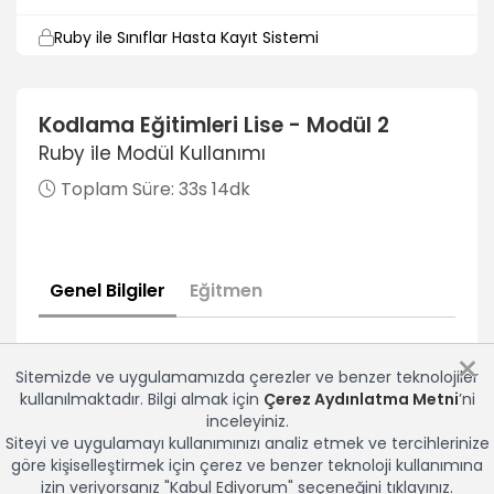
Ruby ile Sınıflar Hasta Kayıt Sistemi
5dk
Ruby ile Hastalarda Sorgulama
Kodlama Eğitimleri Lise - Modül 2
5dk
Ruby ile Modül Kullanımı
Microbit
Toplam Süre:
33s 14dk
Yüzümüze Dokunmuyoruz
6dk
Genel Bilgiler
Eğitmen
Evde Kal Hareketsiz Kalma Projesi
6dk
×
Mesafe Koruma Projesi
Sitemizde ve uygulamamızda çerezler ve benzer teknolojiler
6dk
kullanılmaktadır. Bilgi almak için
Çerez Aydınlatma Metni
’ni
inceleyiniz.
El Yıkama Süresi
Siteyi ve uygulamayı kullanımınızı analiz etmek ve tercihlerinize
5dk
göre kişiselleştirmek için çerez ve benzer teknoloji kullanımına
izin veriyorsanız "Kabul Ediyorum" seçeneğini tıklayınız.