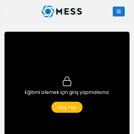
7dk
Buildbox ile Virüslerden Kaçma Oyunu 2
6dk
Buildbox ile Virüslerden Kaçma Oyunu 3
7dk
Ruby
Ruby Nedir?
6dk
Ruby ile Merhaba Dünya Uygulaması
Eğitimi izlemek için giriş yapmalısınız.
9dk
Ruby For Döngüsü
Giriş Yap
6dk
Ruby ile While Döngüsü (Sayıları Yazdırma)
6dk