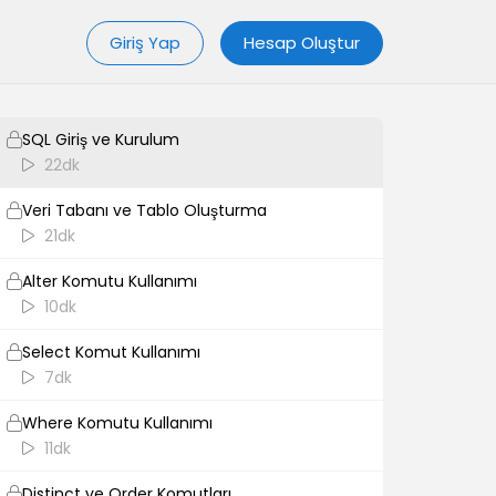
Spark AR Studio Publish Test
Giriş Yap
Hesap Oluştur
6dk
SQL
SQL Giriş ve Kurulum
22dk
Veri Tabanı ve Tablo Oluşturma
21dk
Alter Komutu Kullanımı
10dk
Select Komut Kullanımı
7dk
Where Komutu Kullanımı
11dk
Distinct ve Order Komutları