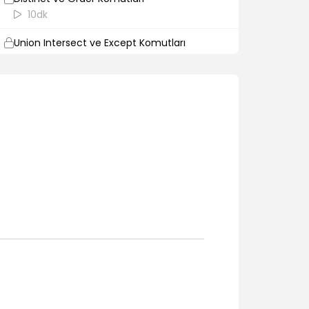
10dk
Union Intersect ve Except Komutları
8dk
Sayma ve Hesaplama Fonksiyonları
12dk
Group by ve Having Komutu
15dk
Insert Komutu Kullanımı
11dk
Update Komutu Kullanımı
7dk
Delete ve Truncate Komutları
7dk
UE5