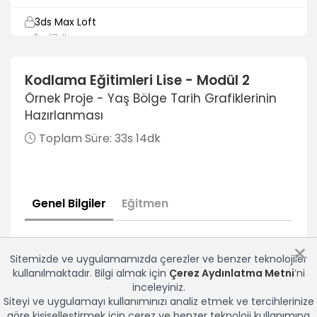
3ds Max Loft
17dk
3ds Max Plane Editpoly Chamfer
Kodlama Eğitimleri Lise - Modül 2
20dk
Örnek Proje - Yaş Bölge Tarih Grafiklerinin
3ds Max Highpoly
Hazırlanması
19dk
Toplam Süre:
33s 14dk
3ds Max Curve Editor
14dk
Genel Bilgiler
Eğitmen
3ds Max Pathdeform
18dk
×
3ds Max Standart Cam Metal Illumination
Sitemizde ve uygulamamızda çerezler ve benzer teknolojiler
19dk
kullanılmaktadır. Bilgi almak için
Çerez Aydınlatma Metni
’ni
inceleyiniz.
3ds Max Wood Tiles Displacement
Siteyi ve uygulamayı kullanımınızı analiz etmek ve tercihlerinize
15dk
göre kişiselleştirmek için çerez ve benzer teknoloji kullanımına