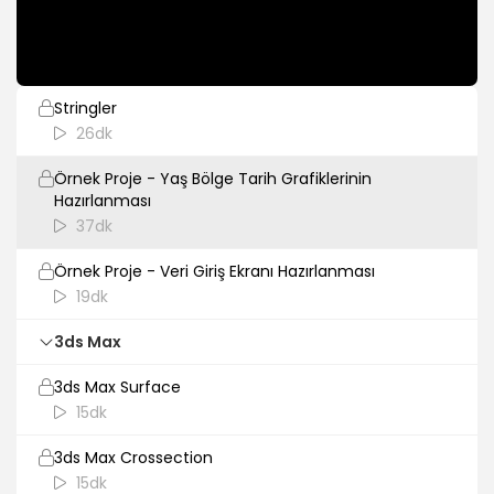
Dosya Okuma/Yazma İşlemleri
22dk
Stringler
26dk
Örnek Proje - Yaş Bölge Tarih Grafiklerinin
Hazırlanması
37dk
Örnek Proje - Veri Giriş Ekranı Hazırlanması
19dk
3ds Max
3ds Max Surface
15dk
3ds Max Crossection
15dk