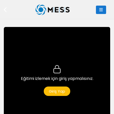
Sınıflara (Class) Giriş
16dk
Sınıflar, Inheritance (Miras)
8dk
Sınıflar, Encapsulation (Kapsulleme)
9dk
Sınıflar, Polymorphism (Çok Biçimlilik)
10dk
Interface Nedir?
26dk
Eğitimi izlemek için giriş yapmalısınız.
Abstract Sınıf Nedir? Soyutlama (Abstraction)
25dk
Giriş Yap
C# ile Windows Form Uygulaması Oluşturma ve
Temel Bileşenler
43dk