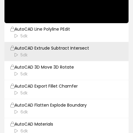
11dk
AutoCAD
AutoCAD Line Polyline PEdit
5dk
AutoCAD Extrude Subtract Intersect
5dk
AutoCAD 3D Move 3D Rotate
5dk
AutoCAD Export Fillet Chamfer
5dk
AutoCAD Flatten Explode Boundary
6dk
AutoCAD Materials
6dk