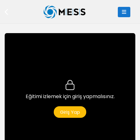
9dk
Bu nedir?
7dk
Hava Durumu
9dk
Bana Soru Sor
7dk
Taş Kağıt Makas Tasarım
6dk
Eğitimi izlemek için giriş yapmalısınız.
Taş Kağıt Makas Kodlama
10dk
Giriş Yap
Altın Avı Tasarım
5dk
Altın Avı Kodlama