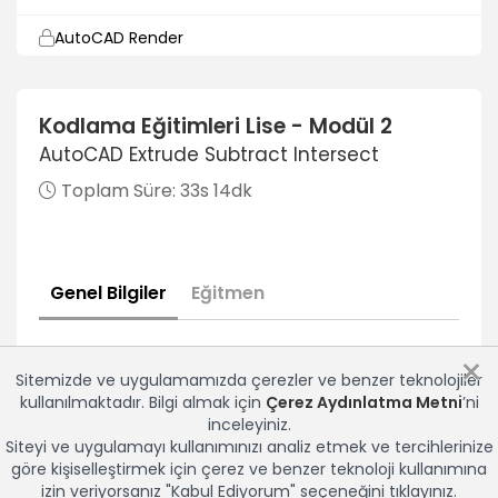
AutoCAD Render
6dk
AutoCAD Drawing Units
Kodlama Eğitimleri Lise - Modül 2
6dk
AutoCAD Extrude Subtract Intersect
AutoCAD Layer Kesim Büküm Kazıma
Toplam Süre:
33s 14dk
6dk
AutoCAD Çizgi Tipleri
6dk
Genel Bilgiler
Eğitmen
Corona
×
Corona Kurulum Ayar Vray Çevirme
Sitemizde ve uygulamamızda çerezler ve benzer teknolojiler
12dk
kullanılmaktadır. Bilgi almak için
Çerez Aydınlatma Metni
’ni
inceleyiniz.
Corona Mat Editor
Siteyi ve uygulamayı kullanımınızı analiz etmek ve tercihlerinize
10dk
göre kişiselleştirmek için çerez ve benzer teknoloji kullanımına
izin veriyorsanız "Kabul Ediyorum" seçeneğini tıklayınız.