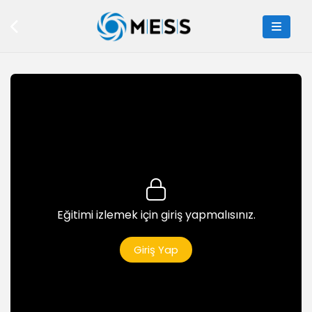
6dk
Buildbox ile Virüslerden Kaçma Oyunu 3
7dk
Ruby
Ruby Nedir?
6dk
Ruby ile Merhaba Dünya Uygulaması
9dk
Ruby For Döngüsü
Eğitimi izlemek için giriş yapmalısınız.
6dk
Ruby ile While Döngüsü (Sayıları Yazdırma)
Giriş Yap
6dk
Ruby ile Matris
5dk