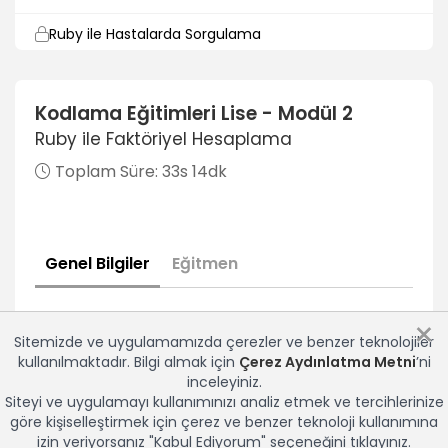
Ruby ile Hastalarda Sorgulama
5dk
Microbit
Kodlama Eğitimleri Lise - Modül 2
Ruby ile Faktöriyel Hesaplama
Yüzümüze Dokunmuyoruz
6dk
Toplam Süre:
33s 14dk
Evde Kal Hareketsiz Kalma Projesi
6dk
Genel Bilgiler
Eğitmen
Mesafe Koruma Projesi
6dk
×
El Yıkama Süresi
Sitemizde ve uygulamamızda çerezler ve benzer teknolojiler
5dk
kullanılmaktadır. Bilgi almak için
Çerez Aydınlatma Metni
’ni
inceleyiniz.
C#
Siteyi ve uygulamayı kullanımınızı analiz etmek ve tercihlerinize
göre kişiselleştirmek için çerez ve benzer teknoloji kullanımına
C# Nedir? Visual Studio Kurulumu ve Konsol
izin veriyorsanız "Kabul Ediyorum" seçeneğini tıklayınız.