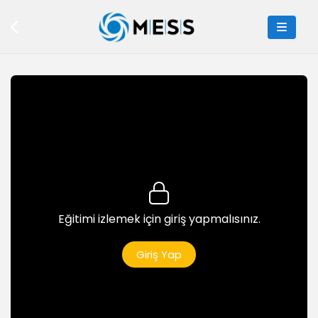
Python Programlamaya Giriş
7dk
Python'da İşlevler
5dk
Müzekart Uygulaması
8dk
While Deyimi
5dk
Telefon Defteri Uygulaması
Eğitimi izlemek için giriş yapmalısınız.
8dk
Python Tkinter Kullanımı
Giriş Yap
7dk
Python'da Cümleler
6dk