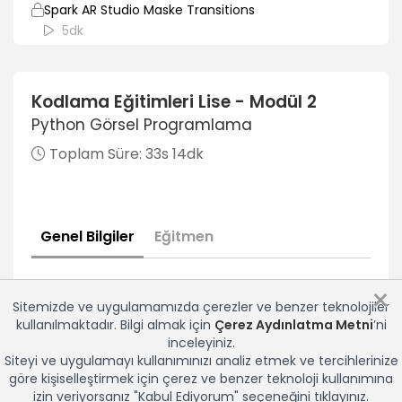
Spark AR Studio Maske Transitions
5dk
Spark AR Studio Maske Face Tracker Mouth Open
7dk
Kodlama Eğitimleri Lise - Modül 2
Python Görsel Programlama
Spark AR Studio Facemesh
5dk
Toplam Süre:
33s 14dk
Spark AR Studio Facemesh 2
5dk
Genel Bilgiler
Eğitmen
Spark AR Studio Şapka Publish
6dk
×
Spark AR Studio Publish Ayarlar
Sitemizde ve uygulamamızda çerezler ve benzer teknolojiler
5dk
kullanılmaktadır. Bilgi almak için
Çerez Aydınlatma Metni
’ni
inceleyiniz.
Spark AR Studio Publish Test
Siteyi ve uygulamayı kullanımınızı analiz etmek ve tercihlerinize
6dk
göre kişiselleştirmek için çerez ve benzer teknoloji kullanımına
izin veriyorsanız "Kabul Ediyorum" seçeneğini tıklayınız.