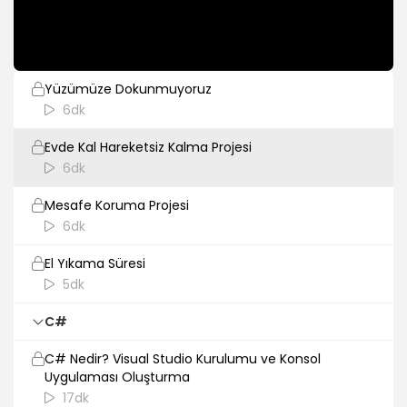
5dk
Microbit
Yüzümüze Dokunmuyoruz
6dk
Evde Kal Hareketsiz Kalma Projesi
6dk
Mesafe Koruma Projesi
6dk
El Yıkama Süresi
5dk
C#
C# Nedir? Visual Studio Kurulumu ve Konsol
Uygulaması Oluşturma
17dk