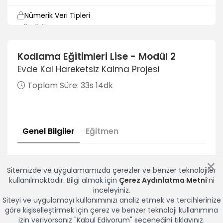
Nümerik Veri Tipleri
7dk
Veri Tipleri ve Matematiksel Operatörler
Kodlama Eğitimleri Lise - Modül 2
12dk
Evde Kal Hareketsiz Kalma Projesi
Karar Yapıları
Toplam Süre:
33s 14dk
30dk
For Döngüsü
8dk
Genel Bilgiler
Eğitmen
While Do While Döngüsü
7dk
×
Sitemizde ve uygulamamızda çerezler ve benzer teknolojiler
For Each Döngüsü
kullanılmaktadır. Bilgi almak için
Çerez Aydınlatma Metni
’ni
19dk
inceleyiniz.
Siteyi ve uygulamayı kullanımınızı analiz etmek ve tercihlerinize
Diziler
göre kişiselleştirmek için çerez ve benzer teknoloji kullanımına
18dk
izin veriyorsanız "Kabul Ediyorum" seçeneğini tıklayınız.