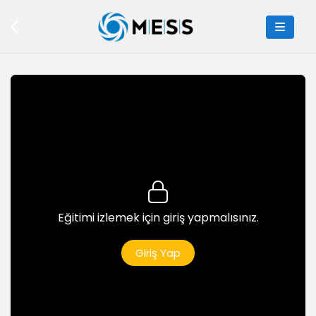
8dk
Ruby ile Modül Kullanımı
6dk
Ruby ile Faktöriyel Hesaplama
5dk
Ruby ile Hash Yapısı
8dk
Ruby ile Tahmin Oyunu
6dk
Eğitimi izlemek için giriş yapmalısınız.
Ruby ile Hasta Kayıt Sistemi
5dk
Giriş Yap
Ruby ile Sınıflar Hasta Kayıt Sistemi
5dk
Ruby ile Hastalarda Sorgulama