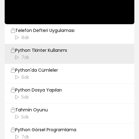
While Deyimi
5dk
Telefon Defteri Uygulaması
8dk
Python Tkinter Kullanımı
7dk
Python'da Cümleler
6dk
Python Dosya Yapıları
5dk
Tahmin Oyunu
5dk
Python Görsel Programlama
7dk