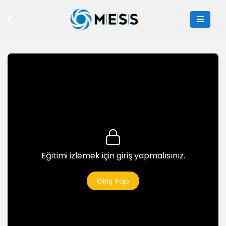
9dk
Corona Denoise LUT
10dk
Corona Lightmix Render Setup
10dk
Corona Render Setup ve Son
9dk
Python
Python Programlamaya Giriş
Eğitimi izlemek için giriş yapmalısınız.
7dk
Python'da İşlevler
Giriş Yap
5dk
Müzekart Uygulaması
8dk