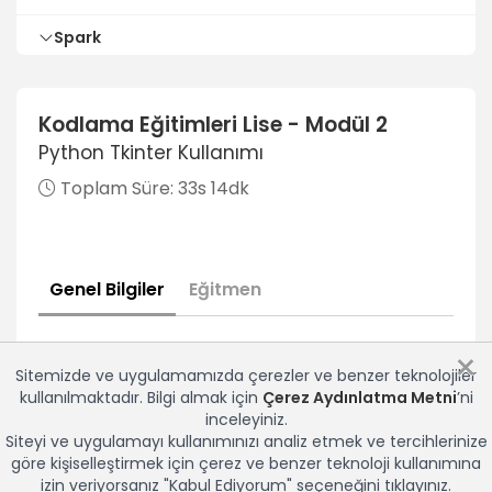
Spark
Spark AR Studio Tanıtım
4dk
Kodlama Eğitimleri Lise - Modül 2
Python Tkinter Kullanımı
Spark AR Studio Kurulum Ana Menu
8dk
Toplam Süre:
33s 14dk
Spark AR Studio Asset Library Maske
5dk
Genel Bilgiler
Eğitmen
Spark AR Studio Maske Transitions
5dk
×
Spark AR Studio Maske Face Tracker Mouth Open
Sitemizde ve uygulamamızda çerezler ve benzer teknolojiler
7dk
kullanılmaktadır. Bilgi almak için
Çerez Aydınlatma Metni
’ni
inceleyiniz.
Spark AR Studio Facemesh
Siteyi ve uygulamayı kullanımınızı analiz etmek ve tercihlerinize
5dk
göre kişiselleştirmek için çerez ve benzer teknoloji kullanımına
izin veriyorsanız "Kabul Ediyorum" seçeneğini tıklayınız.