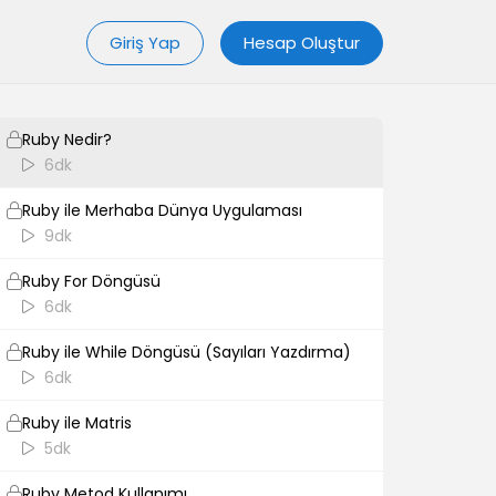
Buildbox ile Virüslerden Kaçma Oyunu 3
Giriş Yap
Hesap Oluştur
7dk
Ruby
Ruby Nedir?
6dk
Ruby ile Merhaba Dünya Uygulaması
9dk
Ruby For Döngüsü
6dk
Ruby ile While Döngüsü (Sayıları Yazdırma)
6dk
Ruby ile Matris
5dk
Ruby Metod Kullanımı