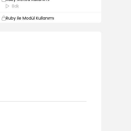
8dk
Ruby ile Modül Kullanımı
6dk
Ruby ile Faktöriyel Hesaplama
5dk
Ruby ile Hash Yapısı
8dk
Ruby ile Tahmin Oyunu
6dk
Ruby ile Hasta Kayıt Sistemi
5dk
Ruby ile Sınıflar Hasta Kayıt Sistemi
5dk
Ruby ile Hastalarda Sorgulama