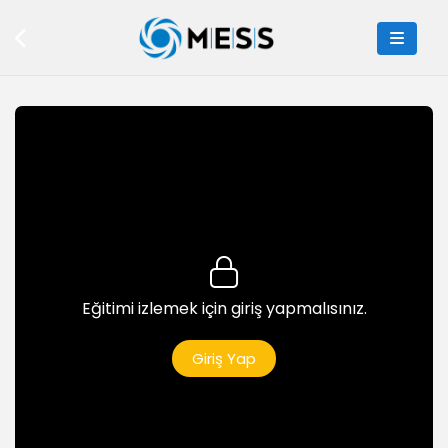
Not Hesaplama Uygulaması
6dk
Dosya İşlemleri 1
6dk
Dosya İşlemleri 2
7dk
Fonksiyonlar
5dk
Karekök Alma
Eğitimi izlemek için giriş yapmalısınız.
5dk
App Inventor
Giriş Yap
App Inventor Giriş
5dk