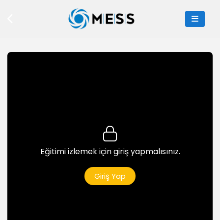
11dk
Tek Çift Sayı Bulma Uygulaması
3dk
Not Hesaplama Uygulaması
6dk
Dosya İşlemleri 1
6dk
Dosya İşlemleri 2
7dk
Eğitimi izlemek için giriş yapmalısınız.
Fonksiyonlar
5dk
Giriş Yap
Karekök Alma
5dk
App Inventor