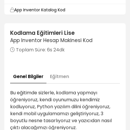
App Inventor Katalog Kod
7dk
App Inventor Özet
Kodlama Eğitimleri Lise
1dk
App Inventor Hesap Makinesi Kod
Toplam Süre:
6s 24dk
Genel Bilgiler
Eğitmen
Bu eğitimde sizlerle, kodlama yapmayı
öğreniyoruz, kendi oyunumuzu kendimiz
kodluyoruz, Python yazılım dilini öğreniyoruz,
kendi mobil uygulamamızı geliştiriyoruz, 3
boyutlu nesne tasarlıyoruz ve yazıcıdan nasıl
çıktı alacağımızı öğreniyoruz.