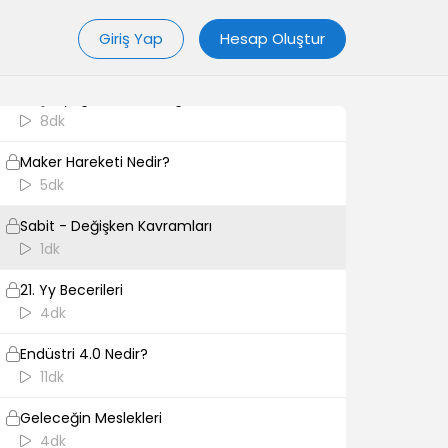
Algoritma Nedir?
Giriş Yap
Hesap Oluştur
3dk
Akış Diyagramı ve Döngü Nedir?
8dk
Maker Hareketi Nedir?
5dk
Sabit - Değişken Kavramları
1dk
21. Yy Becerileri
4dk
Endüstri 4.0 Nedir?
11dk
Geleceğin Meslekleri
4dk